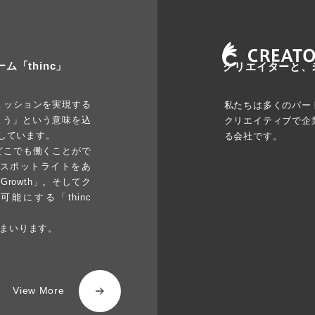
「thinc」
クリエイターと、
ミッションを実現する
私たちは多くのパー
考えよう」という意味を込
クリエイティブで企
開しています。
る会社です。
どこでも働くことがで
ーにスポットライトをあ
rowth」。そしてク
にする「thinc
てまいります。
View More